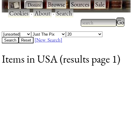
·
·
Browse
·
Sources
·
Sale
·
Cookies
·
About
·
Search
Type 2
more
Type 2 or more
charac
characters for
[New Search]
for
results.
Items in USA (results page 1)
results