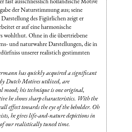
r fast ausschliesslich holländische Motive
ergabe der Naturstimmung aus; seine
r Darstellung des Figürlichen zeigt er
rbeitet er auf eine harmonische
 wohlthut. Ohne in die übertriebene
ebens- und naturwahre Darstellungen, die in
dürfniss unserer realistich gestimmten
rmann has quickly acquired a significant
ely Dutch Motives utilized, are
l mood; his technique is one original,
tive he shows sharp characteristics. With the
ll effect towards the eye of the beholder. Oh
ists, he gives life-and-nature depictions in
 of our realistically tuned time.