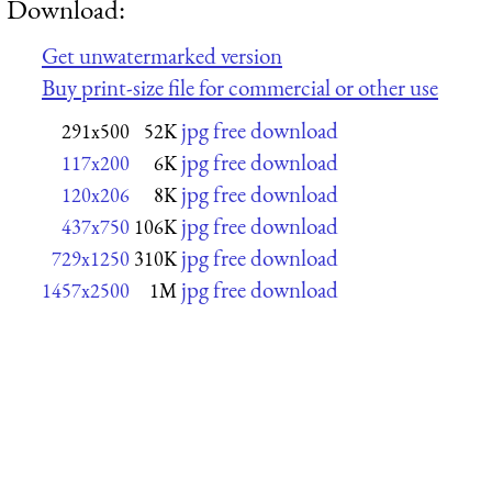
Download:
Get unwatermarked version
Buy print-size file for commercial or other use
jpg free download
291x500
52K
jpg free download
117x200
6K
jpg free download
120x206
8K
jpg free download
437x750
106K
jpg free download
729x1250
310K
jpg free download
1457x2500
1M