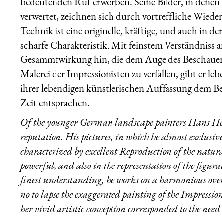
bedeutenden Ruf erworben. Seine Bilder, in denen e
verwertet, zeichnen sich durch vortreffliche Wied
Technik ist eine originelle, kräftige, und auch in de
scharfe Charakteristik. Mit feinstem Verständniss a
Gesammtwirkung hin, die dem Auge des Beschauers
Malerei der Impressionisten zu verfallen, gibt er l
ihrer lebendigen künstlerischen Auffassung dem Be
Zeit entsprachen.
Of the younger German landscape painters Hans He
reputation. His pictures, in which he almost exclusiv
characterized by excellent Reproduction of the natura
powerful, and also in the representation of the figura
finest understanding, he works on a harmonious overa
no to lapse the exaggerated painting of the Impression
her vivid artistic conception corresponded to the need