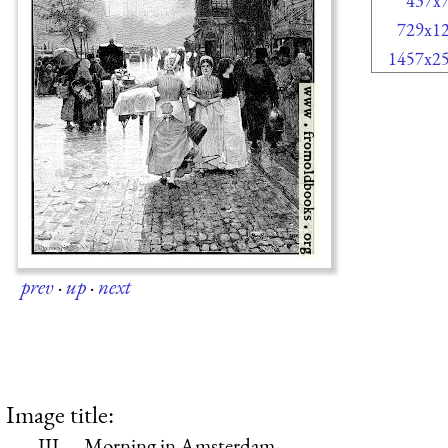
437x
729x1
1457x2
prev
·
up
·
next
Image title:
III. – Morning in Amsterdam.