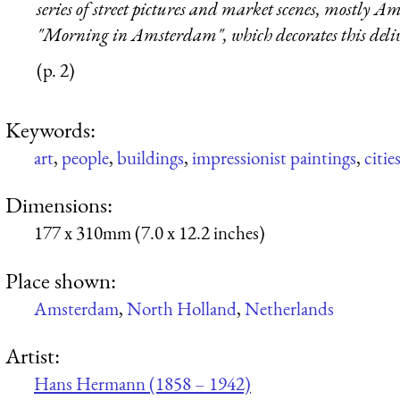
series of street pictures and market scenes, mostly 
"Morning in Amsterdam", which decorates this deli
(p. 2)
Keywords:
art
,
people
,
buildings
,
impressionist paintings
,
citie
Dimensions:
177 x 310mm (7.0 x 12.2 inches)
Place shown:
Amsterdam
,
North Holland
,
Netherlands
Artist:
Hans Hermann (1858 – 1942)