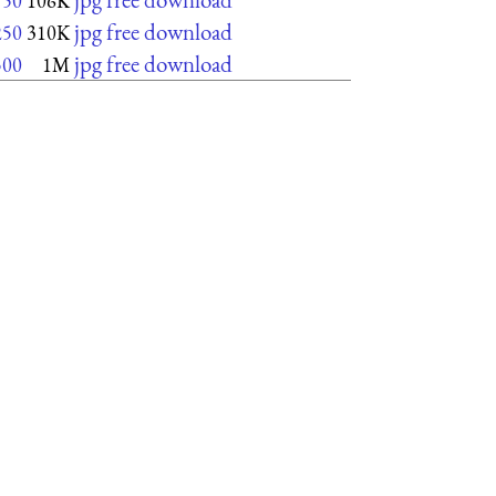
750
106K
jpg free download
250
310K
jpg free download
500
1M