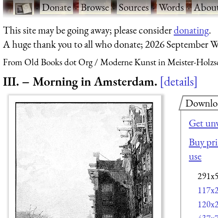
·
Donate
·
Browse
·
Sources
·
Words
·
Abou
This site may be going away; please consider
donating
.
A huge thank you to all who donate; 2026 September W
From Old Books dot Org
Moderne Kunst in Meister-Holzs
III. – Morning in Amsterdam.
details
Downlo
Get un
Buy pri
use
291x
117x
120x