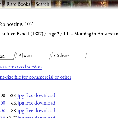
t
·
Rare Books
·
Search
eb hosting: 10%
chnitten Band I (1887)
Page 2
III. – Morning in Amsterda
About
Colour
ad
watermarked version
nt-size file for commercial or other
jpg free download
500
52K
jpg free download
200
6K
jpg free download
206
8K
jpg free download