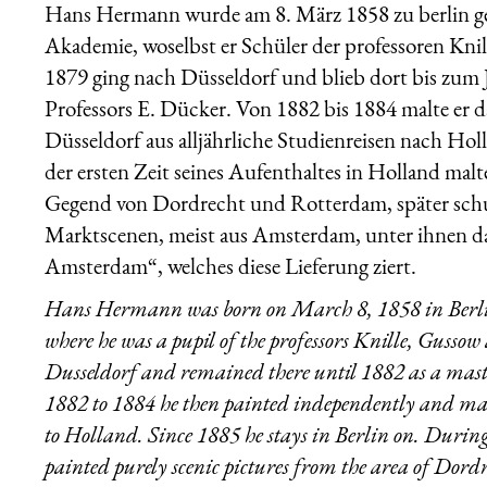
Hans Hermann wurde am 8. März 1858 zu berlin geb
Akademie, woselbst er Schüler der professoren Kni
1879 ging nach Düsseldorf und blieb dort bis zum J
Professors E. Dücker. Von 1882 bis 1884 malte er 
Düsseldorf aus alljährliche Studienreisen nach Holla
der ersten Zeit seines Aufenthaltes in Holland malte
Gegend von Dordrecht und Rotterdam, später schuf
Marktscenen, meist aus Amsterdam, unter ihnen das
Amsterdam“, welches diese Lieferung ziert.
Hans Hermann was born on March 8, 1858 in Berlin
where he was a pupil of the professors Knille, Gusso
Dusseldorf and remained there until 1882 as a mast
1882 to 1884 he then painted independently and ma
to Holland. Since 1885 he stays in Berlin on. During 
painted purely scenic pictures from the area of Dord