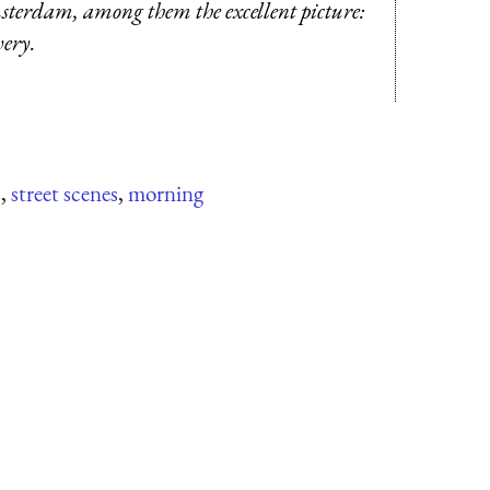
Amsterdam, among them the excellent picture:
very.
s
,
street scenes
,
morning