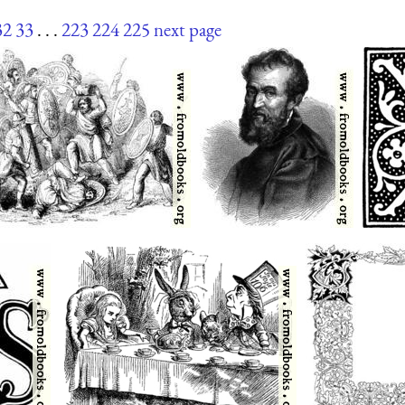
32
33
. . .
223
224
225
next page