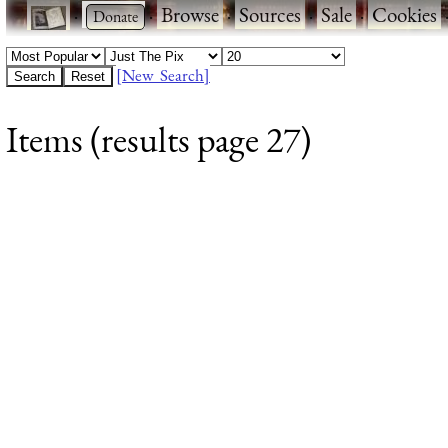
·
·
Browse
·
Sources
·
Sale
·
Cookies
[New Search]
Items (results page 27)