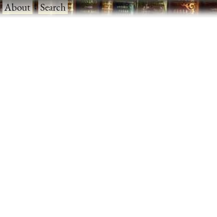
·
About
·
Search